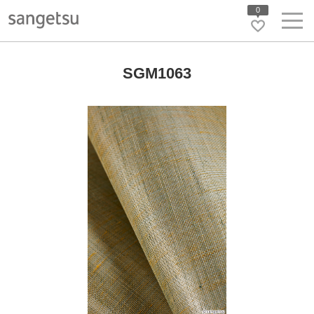
0
SGM1063