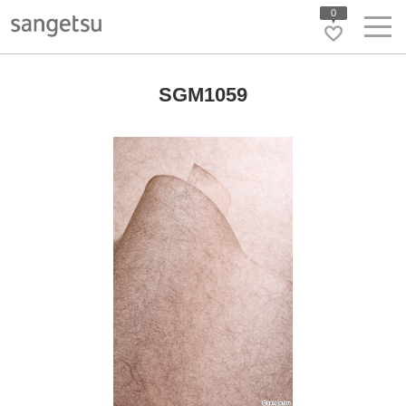
0
SGM1059