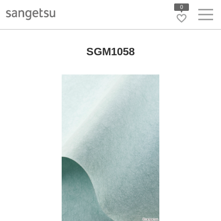
0
SGM1058