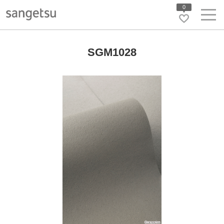
0
SGM1028