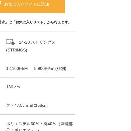
お気に入りリストに追加
請求」は「
お気に入りリスト
」から行えます。
24-28 ストリングス
(STRINGS)
12,100
円/
M
，
8,900
円/㎡
(税別)
136
cm
タテ
47.5
cm ヨコ
68
cm
ポリエステル60％・綿40％（刺繍部
分：ポリエステル）