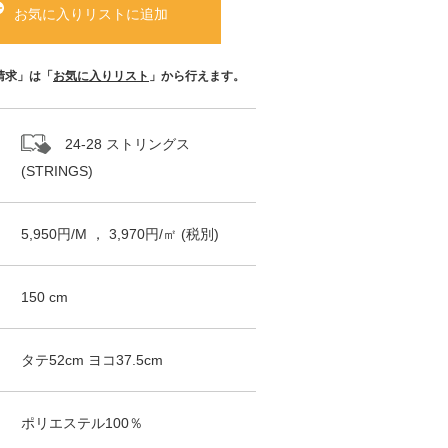
お気に入りリストに追加
請求」は「
お気に入りリスト
」から行えます。
24-28 ストリングス
(STRINGS)
5,950
円/
M
，
3,970
円/㎡
(税別)
150
cm
タテ
52
cm ヨコ
37.5
cm
ポリエステル100％