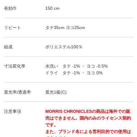
有効巾
150
cm
リピート
タテ
35
cm ヨコ
25
cm
組成
ポリエステル100％
寸法変化率
水洗い タテ
-1%
・ ヨコ
-0.5%
ドライ タテ
-1%
・ ヨコ
0%
遮光率/透過率
遮光1級(C)
注意事項
MORRIS CHRONICLESの商品は海外での販
売はできません。国内のみのライセンス契約
です。
また、ブランド名による営利目的での使用は