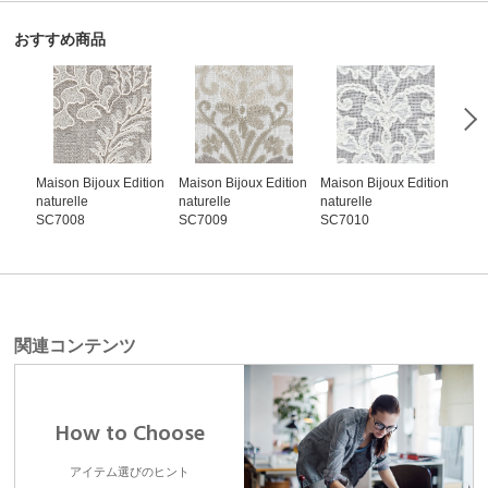
おすすめ商品
Maison Bijoux Edition
Maison Bijoux Edition
Maison Bijoux Edition
Mais
naturelle
naturelle
naturelle
natu
SC7008
SC7009
SC7010
SC7
関連コンテンツ
How to Choose
アイテム選びのヒント