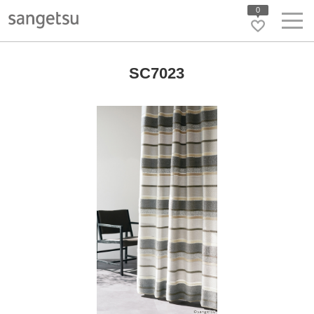
0
SC7023