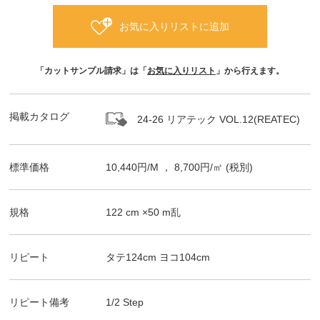
お気に入りリストに追加
「カットサンプル請求」は「
お気に入りリスト
」から行えます。
掲載カタログ
24-26 リアテック VOL.12(REATEC)
標準価格
10,440
円/
M
，
8,700
円/㎡
(税別)
規格
122
cm ×
50
m
乱
リピート
タテ
124
cm ヨコ
104
cm
リピート備考
1/2 Step