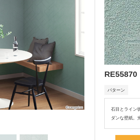
RE55870
パターン
石目とライン
ダンな壁紙。