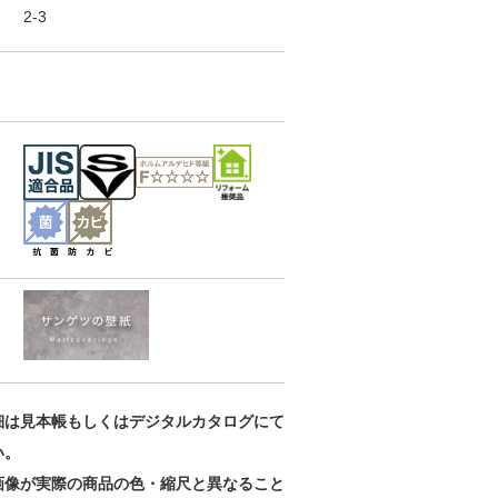
2-3
パターン
パターン
パターン
RE55828
RE55829
RE55830
細は見本帳もしくはデジタルカタログにて
い。
画像が実際の商品の色・縮尺と異なること