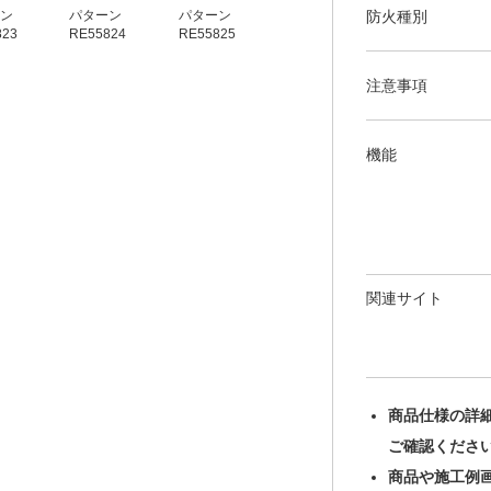
防火種別
ン
パターン
パターン
パターン
パターン
823
RE55824
RE55825
RE55826
RE55827
注意事項
機能
関連サイト
商品仕様の詳
ご確認くださ
商品や施工例