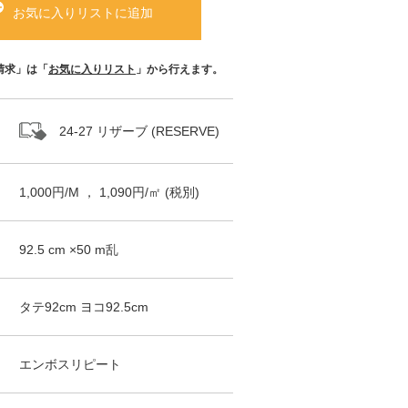
お気に入りリストに追加
請求」は「
お気に入りリスト
」から行えます。
24-27 リザーブ (RESERVE)
1,000
円/
M
，
1,090
円/㎡
(税別)
92.5
cm ×
50
m
乱
タテ
92
cm ヨコ
92.5
cm
エンボスリピート