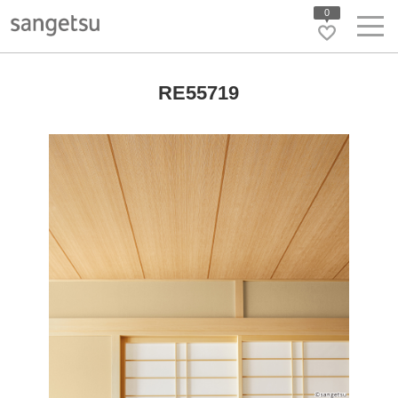
0
RE55719