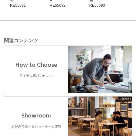
和
和
和
和
RE55691
RE55692
RE55693
RE5
関連コンテンツ
How to Choose
アイテム選びのヒント
Showroom
お好みで選べるショールーム体験