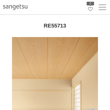
0
RE55713