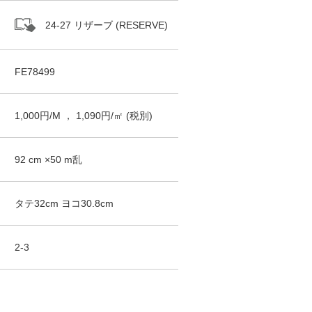
24-27 リザーブ (RESERVE)
FE78499
1,000
円/
M
，
1,090
円/㎡
(税別)
92
cm ×
50
m
乱
タテ
32
cm ヨコ
30.8
cm
2-3