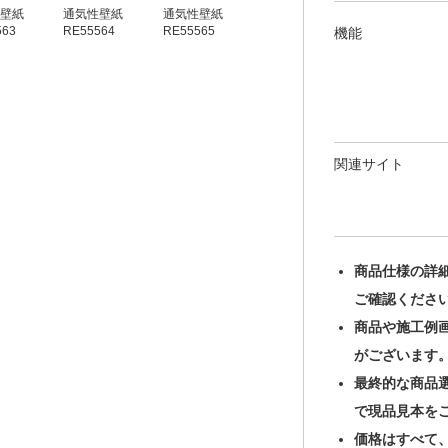
壁紙
通気性壁紙
通気性壁紙
通気性壁紙
通気性壁紙
563
RE55564
RE55565
RE55566
RE55567
機能
関連サイト
商品仕様の詳
ご確認くださ
商品や施工例
がございます
最終的な商品
で現品見本を
価格はすべて