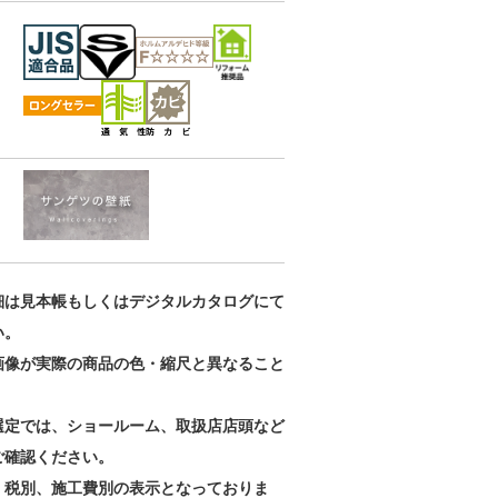
通気性壁紙
通気性壁紙
通気性壁紙
RE55569
RE55570
RE55571
細は見本帳もしくはデジタルカタログにて
い。
画像が実際の商品の色・縮尺と異なること
。
選定では、ショールーム、取扱店店頭など
ご確認ください。
、税別、施工費別の表示となっておりま