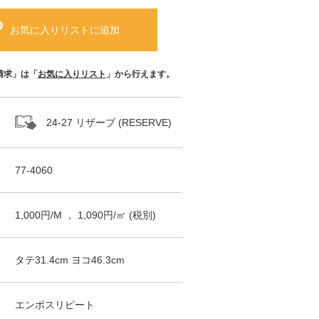
お気に入りリストに追加
請求」は「
お気に入りリスト
」から行えます。
24-27 リザーブ (RESERVE)
77-4060
1,000
円/
M
，
1,090
円/㎡
(税別)
タテ
31.4
cm ヨコ
46.3
cm
エンボスリピート