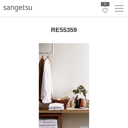
0
RE55359