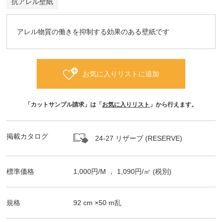
抗アレル壁紙
アレル物質の働きを抑制する効果のある壁紙です
お気に入りリストに追加
「カットサンプル請求」は「
お気に入りリスト
」から行えます。
掲載カタログ
24-27 リザーブ (RESERVE)
標準価格
1,000
円/
M
，
1,090
円/㎡
(税別)
規格
92
cm ×
50
m
乱