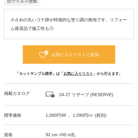
抗ウイルス壁紙
小さめの丸いコテ跡が特徴的な塗り調の無地です。リフォー
ム推奨品で施工性も◎
お気に入りリストに追加
「カットサンプル請求」は「
お気に入りリスト
」から行えます。
掲載カタログ
24-27 リザーブ (RESERVE)
標準価格
1,000
円/
M
，
1,090
円/㎡
(税別)
規格
92
cm ×
50
m
乱