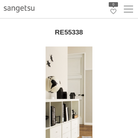
0
RE55338