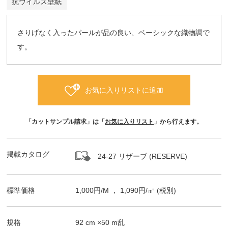
抗ウイルス壁紙
さりげなく入ったパールが品の良い、ベーシックな織物調で
す。
お気に入りリストに追加
「カットサンプル請求」は「
お気に入りリスト
」から行えます。
掲載カタログ
24-27 リザーブ (RESERVE)
標準価格
1,000
円/
M
，
1,090
円/㎡
(税別)
規格
92
cm ×
50
m
乱