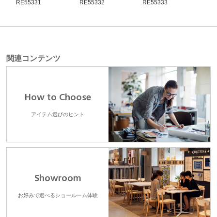
RE55331
RE55332
RE55333
RE5
関連コンテンツ
How to Choose
アイテム選びのヒント
Showroom
お好みで選べるショールーム体験