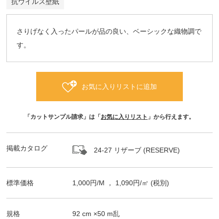
抗ウイルス壁紙
さりげなく入ったパールが品の良い、ベーシックな織物調で
す。
お気に入りリストに追加
「カットサンプル請求」は「
お気に入りリスト
」から行えます。
掲載カタログ
24-27 リザーブ (RESERVE)
標準価格
1,000
円/
M
，
1,090
円/㎡
(税別)
規格
92
cm ×
50
m
乱