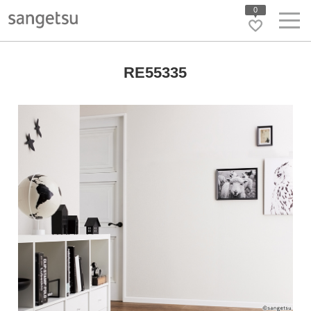
0
RE55335