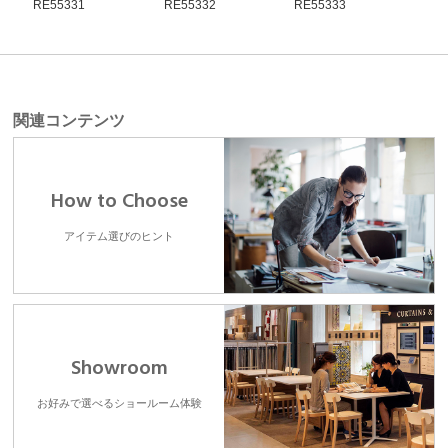
RE55331
RE55332
RE55333
RE5
関連コンテンツ
How to Choose
アイテム選びのヒント
Showroom
お好みで選べるショールーム体験