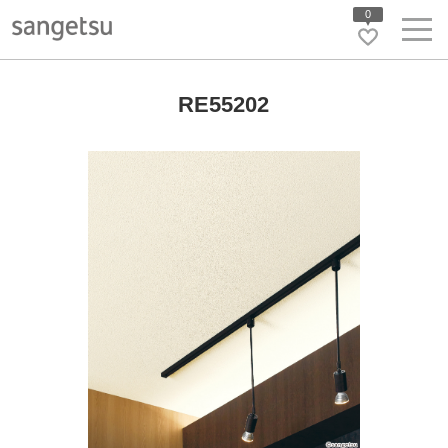
0
RE55202