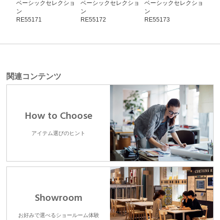
ベーシックセレクショ
ベーシックセレクショ
ベーシックセレクショ
ベ
ン
ン
ン
ン
RE55171
RE55172
RE55173
RE5
関連コンテンツ
How to Choose
アイテム選びのヒント
Showroom
お好みで選べるショールーム体験