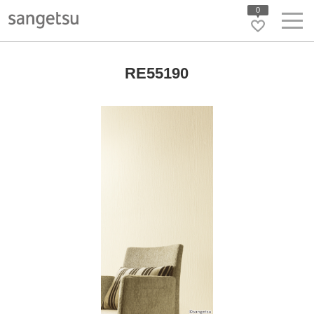
0
RE55190