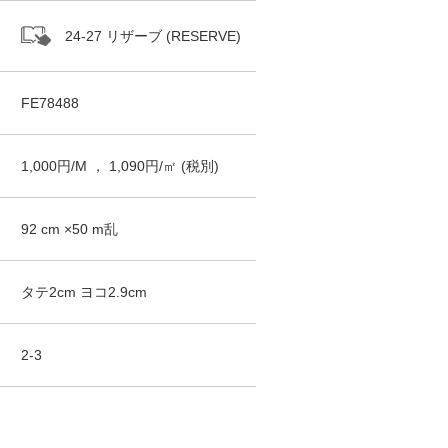
24-27 リザーブ (RESERVE)
FE78488
1,000
円/
M
，
1,090
円/㎡
(税別)
92
cm ×
50
m
乱
タテ
2
cm ヨコ
2.9
cm
2-3