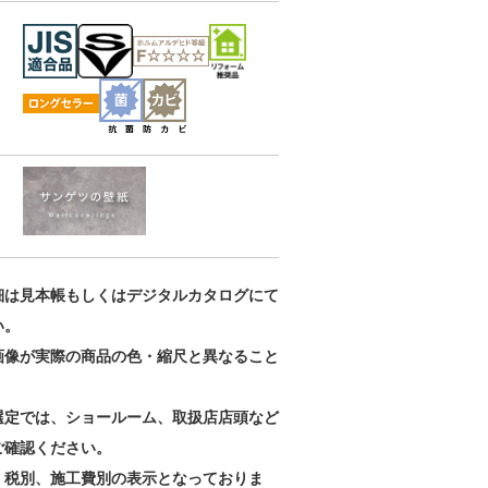
ベーシックセレ
ベーシックセレ
ベーシックセレ
クション
クション
クション
RE55178
RE55179
RE55180
細は見本帳もしくはデジタルカタログにて
い。
画像が実際の商品の色・縮尺と異なること
。
選定では、ショールーム、取扱店店頭など
ご確認ください。
、税別、施工費別の表示となっておりま