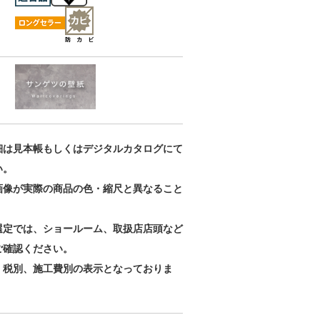
ベーシックセレ
ベーシックセレ
ベーシックセレ
クション
クション
クション
RE55178
RE55179
RE55180
細は見本帳もしくはデジタルカタログにて
い。
画像が実際の商品の色・縮尺と異なること
。
選定では、ショールーム、取扱店店頭など
ご確認ください。
、税別、施工費別の表示となっておりま