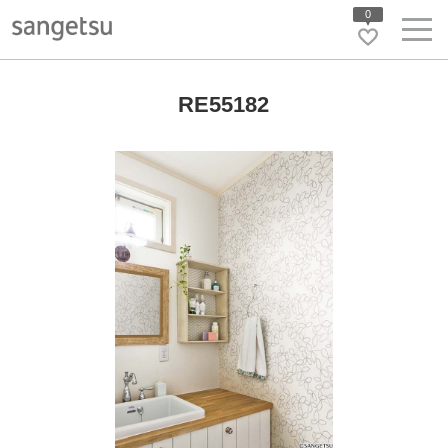
0
RE55182