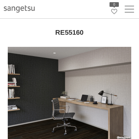
0
RE55160