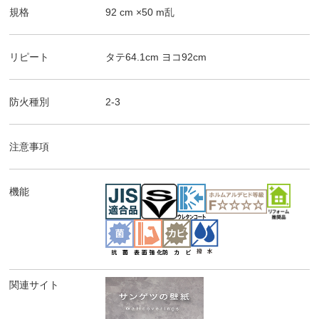
規格
92
cm ×
50
m
乱
リピート
タテ
64.1
cm ヨコ
92
cm
防火種別
2-3
注意事項
機能
関連サイト