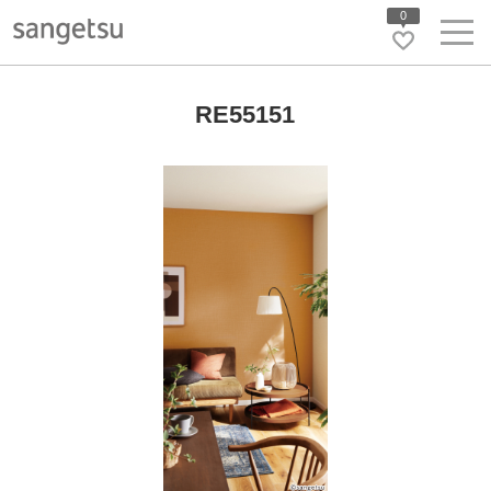
0
RE55151