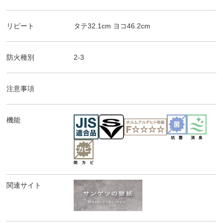
リピート
タテ
32.1
cm ヨコ
46.2
cm
防火種別
2-3
注意事項
機能
関連サイト