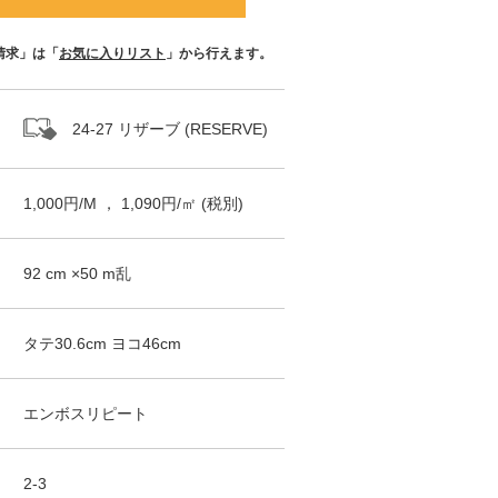
請求」は「
お気に入りリスト
」から行えます。
24-27 リザーブ (RESERVE)
1,000
円/
M
，
1,090
円/㎡
(税別)
92
cm ×
50
m
乱
タテ
30.6
cm ヨコ
46
cm
エンボスリピート
2-3