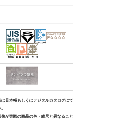
カラーセレクシ
カラーセレクシ
カラーセレクシ
ョン
ョン
ョン
RE55098
RE55099
RE55100
細は見本帳もしくはデジタルカタログにて
い。
画像が実際の商品の色・縮尺と異なること
。