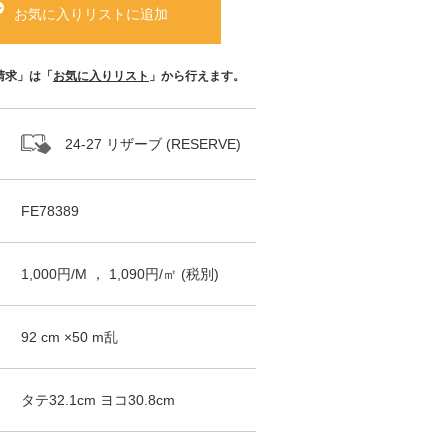
お気に入りリストに追加
請求」は「
お気に入りリスト
」から行えます。
24-27 リザーブ (RESERVE)
FE78389
1,000
円/
M
，
1,090
円/㎡
(税別)
92
cm ×
50
m
乱
タテ
32.1
cm ヨコ
30.8
cm