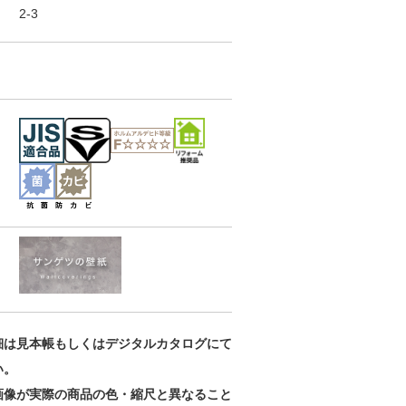
2-3
カラーセレクシ
カラーセレクシ
カラーセレクシ
ョン
ョン
ョン
RE55098
RE55099
RE55100
細は見本帳もしくはデジタルカタログにて
い。
画像が実際の商品の色・縮尺と異なること