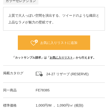
カラーセレクション
上質で大人っぽい空間を演出する、ツイードのような織目と
上品なラメが魅力の壁紙です。
お気に入りリストに追加
「カットサンプル請求」は「
お気に入りリスト
」から行えます。
掲載カタログ
24-27 リザーブ (RESERVE)
同一商品
FE78385
標準価格
1,000
円/
M
，
1,090
円/㎡
(税別)