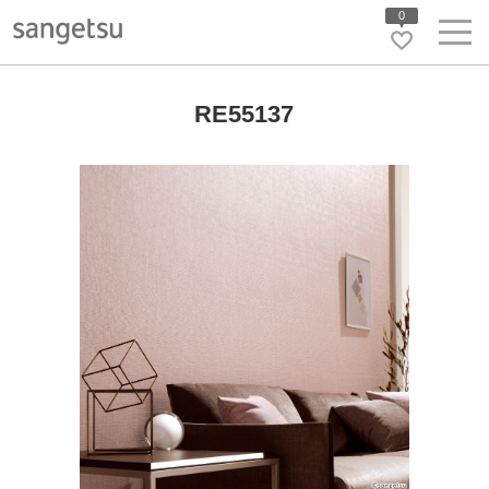
0
RE55137