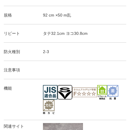
規格
92
cm ×
50
m
乱
リピート
タテ
32.1
cm ヨコ
30.8
cm
防火種別
2-3
注意事項
機能
関連サイト