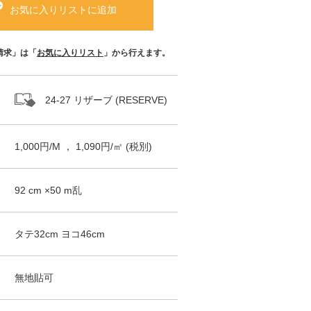
お気に入りリストに追加
請求」は「
お気に入りリスト
」から行えます。
24-27 リザーブ (RESERVE)
1,000
円/
M
，
1,090
円/㎡
(税別)
92
cm ×
50
m
乱
タテ
32
cm ヨコ
46
cm
無地貼可