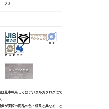
2-3
カラーセレクシ
カラーセレクシ
カラーセレクシ
ョン
ョン
ョン
RE55098
RE55099
RE55100
細は見本帳もしくはデジタルカタログにて
い。
画像が実際の商品の色・縮尺と異なること