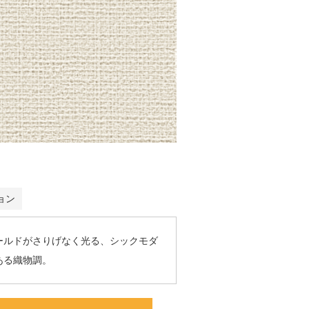
ョン
ールドがさりげなく光る、シックモダ
ある織物調。