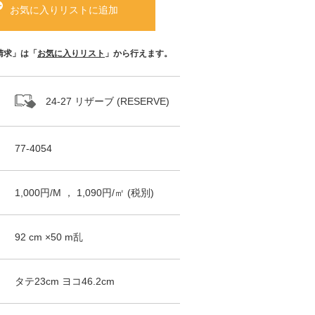
お気に入りリストに追加
請求」は「
お気に入りリスト
」から行えます。
24-27 リザーブ (RESERVE)
77-4054
1,000
円/
M
，
1,090
円/㎡
(税別)
92
cm ×
50
m
乱
タテ
23
cm ヨコ
46.2
cm