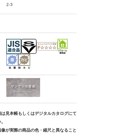
2-3
カラーセレクシ
カラーセレクシ
カラーセレクシ
ョン
ョン
ョン
RE55098
RE55099
RE55100
細は見本帳もしくはデジタルカタログにて
い。
画像が実際の商品の色・縮尺と異なること