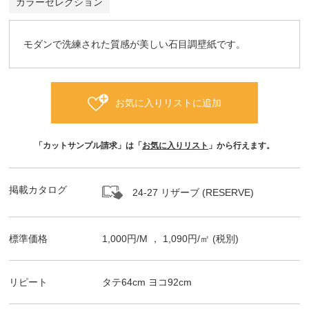
カラーセレクション
モダンで洗練された質感が美しい石目調壁紙です。
お気に入りリストに追加
「カットサンプル請求」は「
お気に入りリスト
」から行えます。
掲載カタログ
24-27 リザーブ (RESERVE)
標準価格
1,000
円/
M
，
1,090
円/㎡
(税別)
リピート
タテ
64
cm ヨコ
92
cm