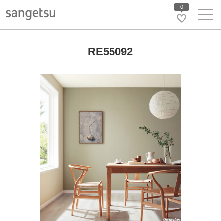
0
RE55092