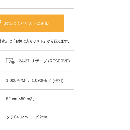
お気に入りリストに追加
請求」は「
お気に入りリスト
」から行えます。
24-27 リザーブ (RESERVE)
1,000
円/
M
，
1,090
円/㎡
(税別)
92
cm ×
50
m
乱
タテ
64.1
cm ヨコ
92
cm