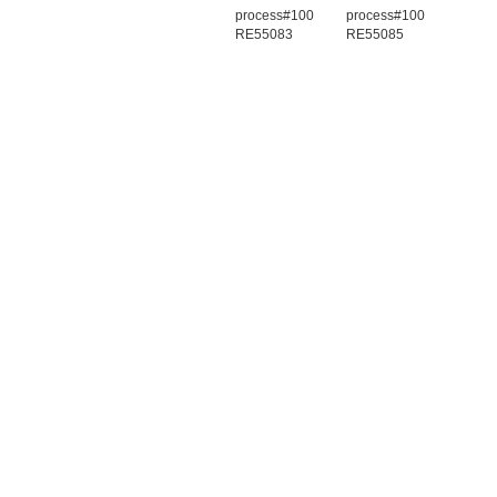
process#100
process#100
RE55083
RE55085