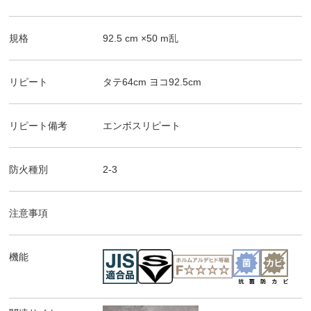
規格
92.5
cm ×
50
m
乱
リピート
タテ
64
cm ヨコ
92.5
cm
リピート備考
エンボスリピート
防火種別
2-3
注意事項
機能