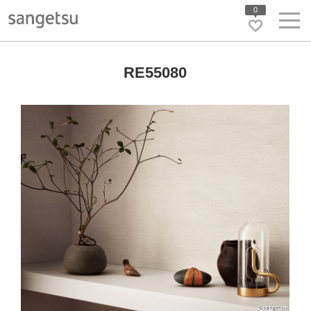
0
RE55080