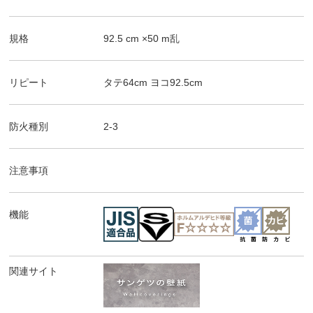
規格
92.5
cm ×
50
m
乱
リピート
タテ
64
cm ヨコ
92.5
cm
防火種別
2-3
注意事項
機能
関連サイト