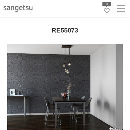
0
RE55073