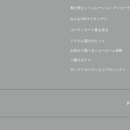
着せ替えシミュレーション マイコー
みんなの#マイサンゲツ
コーディネート集を見る
アイテム選びのヒント
お好みで選べるショールーム体験
ご購入ガイド
サンゲツカーテンエコプロジェクト