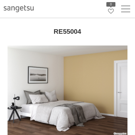
0
RE55004