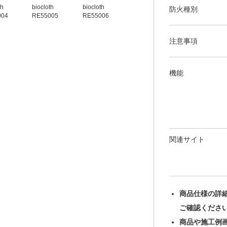
th
biocloth
biocloth
防火種別
004
RE55005
RE55006
注意事項
機能
関連サイト
商品仕様の詳
ご確認くださ
商品や施工例