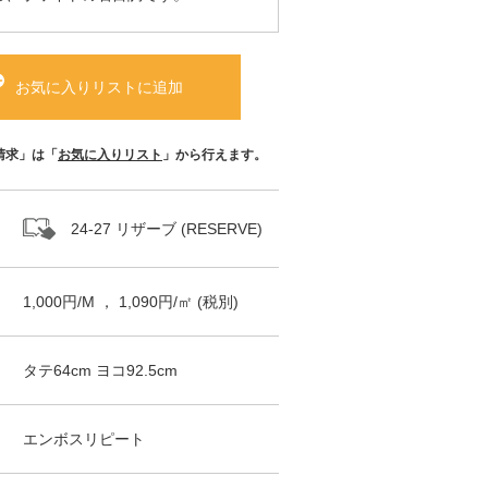
お気に入りリストに追加
請求」は「
お気に入りリスト
」から行えます。
24-27 リザーブ (RESERVE)
1,000
円/
M
，
1,090
円/㎡
(税別)
タテ
64
cm ヨコ
92.5
cm
エンボスリピート