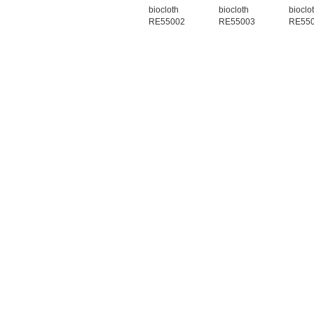
biocloth
biocloth
bioclo
RE55002
RE55003
RE55