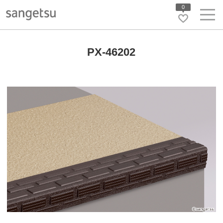
0
PX-46202