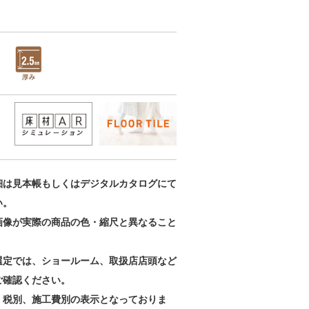
施工部材
施工部材
施工部材
MB-55-L
MB-55-S
MB-56-L
細は見本帳もしくはデジタルカタログにて
い。
画像が実際の商品の色・縮尺と異なること
。
選定では、ショールーム、取扱店店頭など
ご確認ください。
、税別、施工費別の表示となっておりま