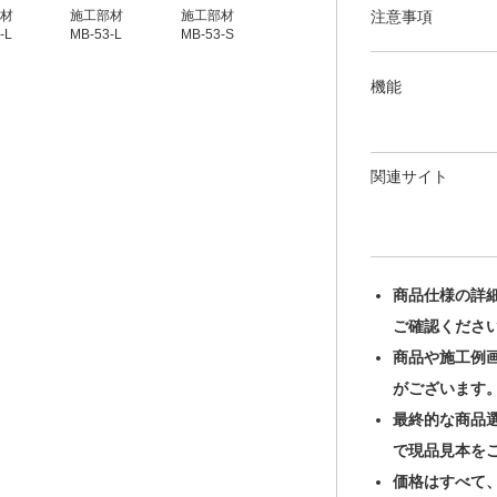
注意事項
材
施工部材
施工部材
施工部材
施工部材
-L
MB-53-L
MB-53-S
MB-54-L
MB-54-S
機能
関連サイト
商品仕様の詳
ご確認くださ
商品や施工例
がございます
最終的な商品
で現品見本を
価格はすべて