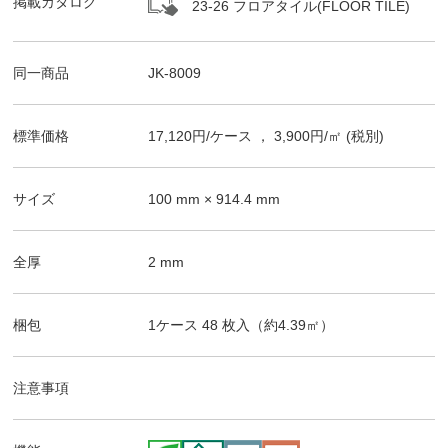
掲載カタログ
23-26 フロアタイル(FLOOR TILE)
同一商品
JK-8009
標準価格
17,120
円/
ケース
，
3,900
円/㎡
(税別)
サイズ
100
mm ×
914.4
mm
全厚
2
mm
梱包
1ケース
48
枚入（
約4.39
㎡）
注意事項