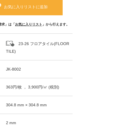
お気に入りリストに追加
請求」は「
お気に入りリスト
」から行えます。
23-26 フロアタイル(FLOOR
TILE)
JK-8002
363
円/
枚
，
3,900
円/㎡
(税別)
304.8
mm ×
304.8
mm
2
mm