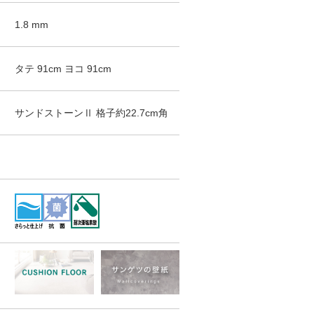
1.8
mm
タテ
91
cm
ヨコ
91
cm
サンドストーンⅡ
格子約22.7cm角