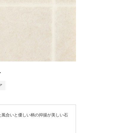
1
ア
た風合いと優しい柄の抑揚が美しい石