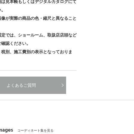
細は見本帳もしくはデジタルカタログにて
い。
画像が実際の商品の色・縮尺と異なること
。
選定では、ショールーム、取扱店店頭など
ご確認ください。
、税別、施工費別の表示となっておりま
よくあるご質問
Images
コーディネート集を見る