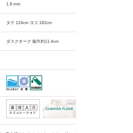
1.8
mm
タテ
124
cm
ヨコ
182
cm
ダスクオーク
板巾約11.4cm