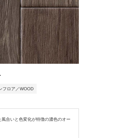
1
ンフロア／WOOD
た風合いと色変化が特徴の濃色のオー