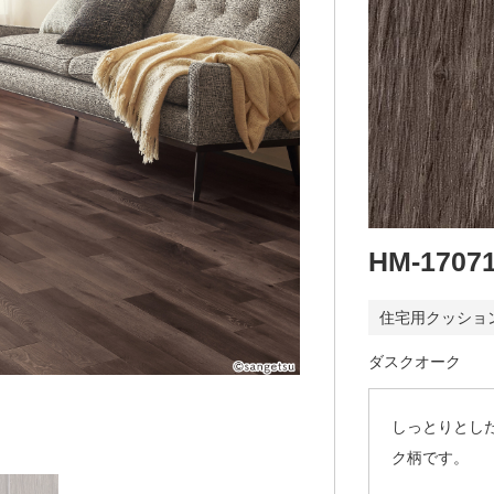
HM-1707
住宅用クッショ
ダスクオーク
しっとりとし
ク柄です。