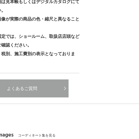
細は見本帳もしくはデジタルカタログにて
い。
画像が実際の商品の色・縮尺と異なること
。
選定では、ショールーム、取扱店店頭など
ご確認ください。
、税別、施工費別の表示となっておりま
よくあるご質問
Images
コーディネート集を見る