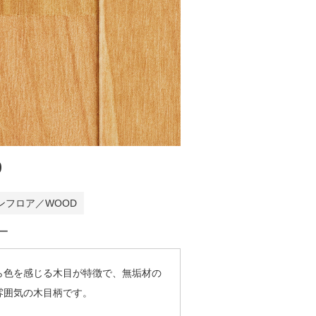
9
ンフロア／WOOD
ー
ら色を感じる木目が特徴で、無垢材の
雰囲気の木目柄です。