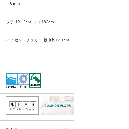
1.8
mm
タテ
121.2
cm
ヨコ
182
cm
イノセントチェリー
板巾約12.1cm