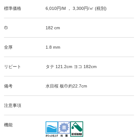
標準価格
6,010
円/
M
，
3,300
円/㎡
(税別)
巾
182
cm
全厚
1.8
mm
リピート
タテ
121.2
cm
ヨコ
182
cm
備考
水目桜
板巾約22.7cm
注意事項
機能