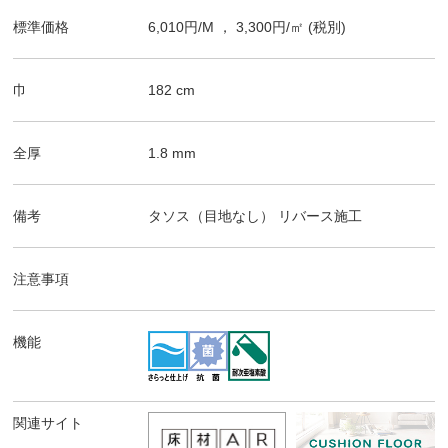
標準価格
6,010
円/
M
，
3,300
円/㎡
(税別)
巾
182
cm
全厚
1.8
mm
備考
タソス（目地なし）
リバース施工
注意事項
機能
関連サイト