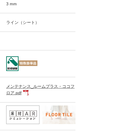
3
mm
特殊掛率品
特殊掛率品
特殊掛率品
GT-2021-T
GT-2022-R
GT-2024-R
ライン（シート）
メンテナンス_ルームプラス・ココフ
ロア.pdf