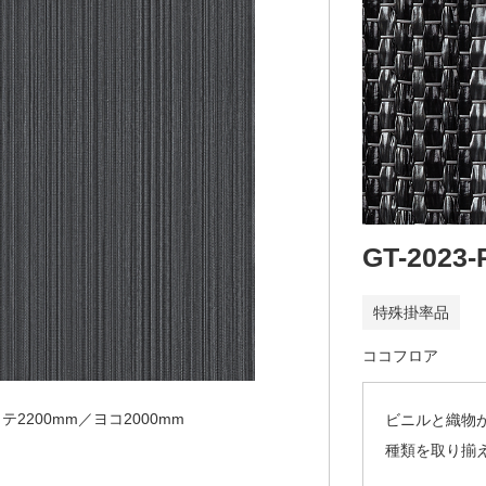
GT-2023-
特殊掛率品
ココフロア
テ2200mm／ヨコ2000mm
ビニルと織物
種類を取り揃