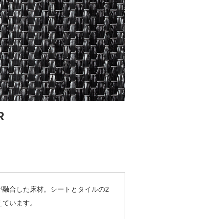
R
が融合した床材。シートとタイルの2
えています。