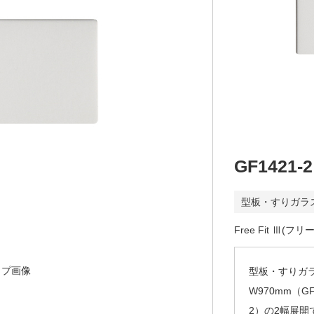
GF1421-2
型板・すりガラ
Free Fit Ⅲ(フ
ップ画像
型板・すりガ
W970mm（GF
2）の2幅展開