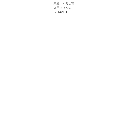
型板・すりガラ
ス用フィルム
GF1421-1