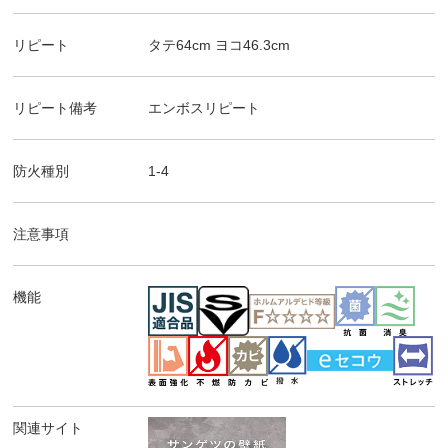
リピート
タテ
64
cm ヨコ
46.3
cm
リピート備考
エンボスリピート
防火種別
1-4
注意事項
機能
関連サイト