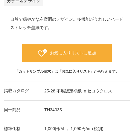
カラー＆デザイン
自然で穏やかな左官調のデザイン。多機能がうれしいハード
ストレッチ壁紙です。
お気に入りリストに追加
「カットサンプル請求」は「
お気に入りリスト
」から行えます。
掲載カタログ
25-28 不燃認定壁紙 ｅセコウクロス
同一商品
TH34035
標準価格
1,000
円/
M
，
1,090
円/㎡
(税別)