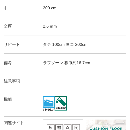
巾
200
cm
全厚
2.6
mm
リピート
タテ
100
cm
ヨコ
200
cm
備考
ラフソーン
板巾約16.7cm
注意事項
機能
関連サイト